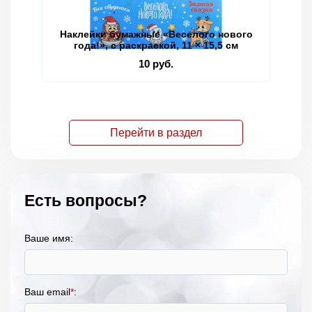
Наклейки бумажные «Веселого нового
Кн
года!», c раскраской, 11 × 15,5 см
10 руб.
Перейти в раздел
Есть вопросы?
Ваше имя:
Ваш email
*
: