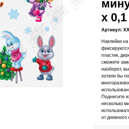
минут
х 0,1
Артикул: Х
Наклейки на
фиксируются
пластик, дер
сможете зам
наоборот, в
хотели бы п
многоразово
использован
Поднесите их
несколько м
использоват
от дневного 