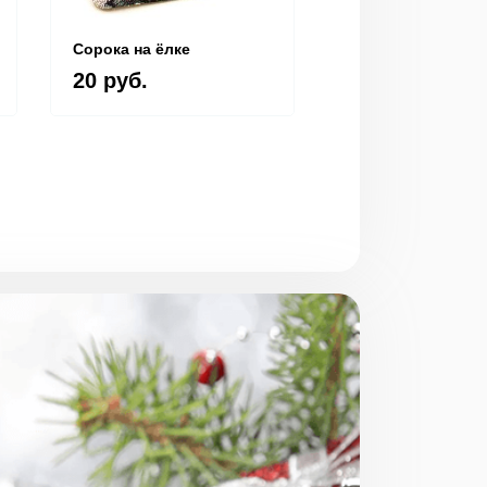
Сорока на ёлке
Игра "Новогодни
крокодил"
20 руб.
20 руб.