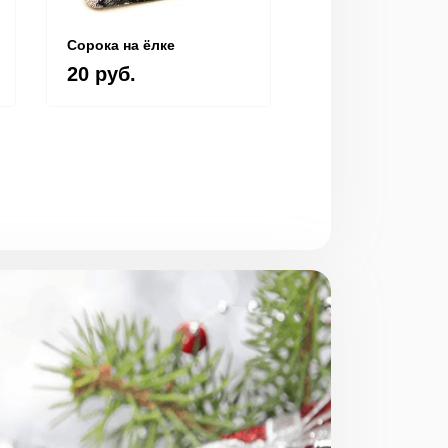
Сорока на ёлке
Игра "Новогодни
крокодил"
20 руб.
20 руб.