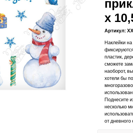
прик
х 10
Артикул: Х
Наклейки на
фиксируются
пластик, дер
сможете зам
наоборот, в
хотели бы п
многоразово
использован
Поднесите их
несколько м
использоват
от дневного 