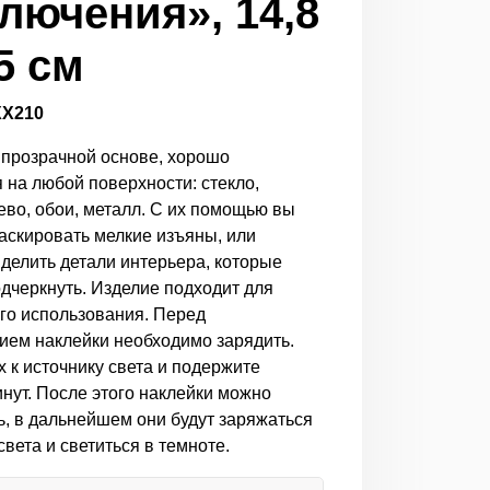
лючения», 14,8
,5 см
ХХ210
 прозрачной основе, хорошо
 на любой поверхности: стекло,
ево, обои, металл. С их помощью вы
аскировать мелкие изъяны, или
ыделить детали интерьера, которые
одчеркнуть. Изделие подходит для
го использования. Перед
ием наклейки необходимо зарядить.
 к источнику света и подержите
инут. После этого наклейки можно
ь, в дальнейшем они будут заряжаться
света и светиться в темноте.