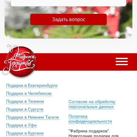
Задать вопрос
Подарки в Екатеринбурге
Подарки в Челябинске
Подарки в Тюмени
Согласие на обработку
персональных данных
Подарки в Сургуте
Политика
Подарки в Нижнем Тагиле
конфиденциальности
Подарки в Уфе
"Фабрика подарков".
Подарки в Кургане
Новогодние подарки для